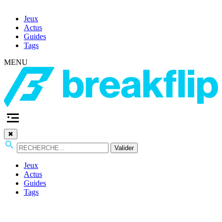
Jeux
Actus
Guides
Tags
MENU
✖
Valider
Jeux
Actus
Guides
Tags