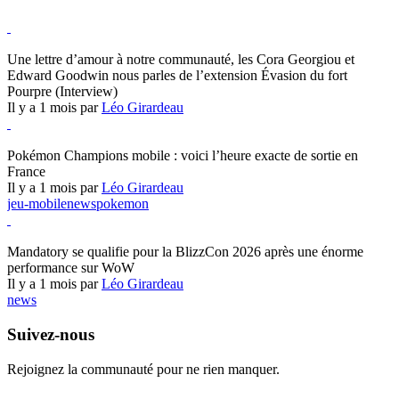
Hearthstone
Une lettre d’amour à notre communauté, les Cora Georgiou et
Edward Goodwin nous parles de l’extension Évasion du fort
Pourpre (Interview)
Il y a 1 mois par
Léo Girardeau
Pokémon Champions
Pokémon Champions mobile : voici l’heure exacte de sortie en
France
Il y a 1 mois par
Léo Girardeau
jeu-mobile
news
pokemon
World of Warcraft
Mandatory se qualifie pour la BlizzCon 2026 après une énorme
performance sur WoW
Il y a 1 mois par
Léo Girardeau
news
Suivez-nous
Rejoignez la communauté pour ne rien manquer.