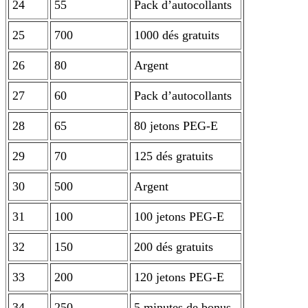
24
55
Pack d’autocollants
25
700
1000 dés gratuits
26
80
Argent
27
60
Pack d’autocollants
28
65
80 jetons PEG-E
29
70
125 dés gratuits
30
500
Argent
31
100
100 jetons PEG-E
32
150
200 dés gratuits
33
200
120 jetons PEG-E
34
250
5 minutes de bonus