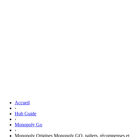
Accueil
›
Hub Guide
›
Monopoly Go
›
Monopoly Origines Monopoly GO, paliers, récompenses et