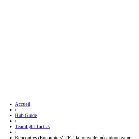
Accueil
›
Hub Guide
›
Teamfight Tactics
›
Rencontres (Encounters) TFT, la nouvelle mécanique game