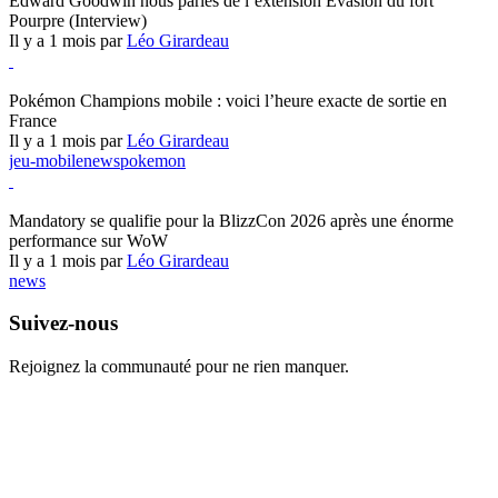
Edward Goodwin nous parles de l’extension Évasion du fort
Pourpre (Interview)
Il y a 1 mois par
Léo Girardeau
Pokémon Champions
Pokémon Champions mobile : voici l’heure exacte de sortie en
France
Il y a 1 mois par
Léo Girardeau
jeu-mobile
news
pokemon
World of Warcraft
Mandatory se qualifie pour la BlizzCon 2026 après une énorme
performance sur WoW
Il y a 1 mois par
Léo Girardeau
news
Suivez-nous
Rejoignez la communauté pour ne rien manquer.