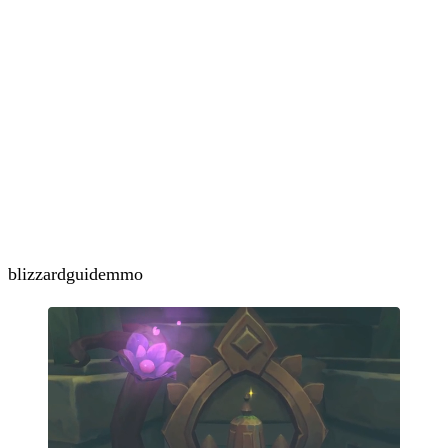
blizzard
guide
mmo