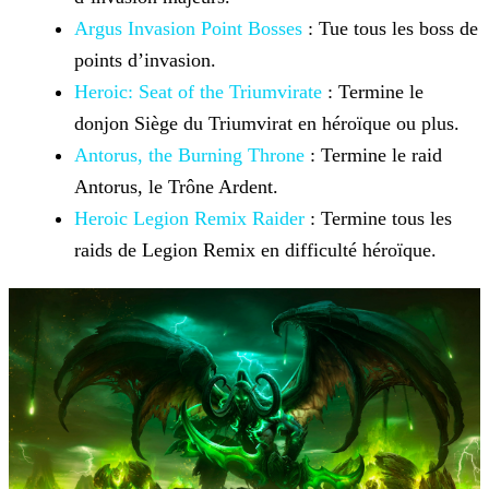
Argus Invasion Point Bosses
: Tue tous les
boss de
points d’invasion.
Heroic: Seat of the Triumvirate
:
Termine le
donjon Siège du Triumvirat en héroïque ou plus.
Antorus, the Burning Throne
: Termine le
raid
Antorus, le Trône Ardent.
Heroic Legion Remix Raider
: Termine tous
les
raids de Legion Remix en difficulté héroïque.