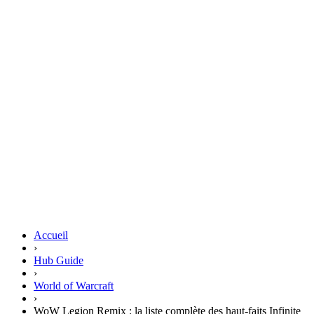
Accueil
›
Hub Guide
›
World of Warcraft
›
WoW Legion Remix : la liste complète des haut-faits Infinite