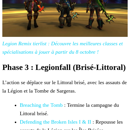
Legion
Remix tierlist : Découvre les meilleures classes et
spécialisations à jouer à partir du 8 octobre !
Phase 3 : Legionfall (Brisé-Littoral)
L’action se déplace sur le Littoral brisé, avec les assauts de
la Légion et la Tombe de Sargeras.
Breaching the Tomb
: Termine la campagne du
Littoral brisé.
Defending the Broken Isles I & II
:
Repousse les