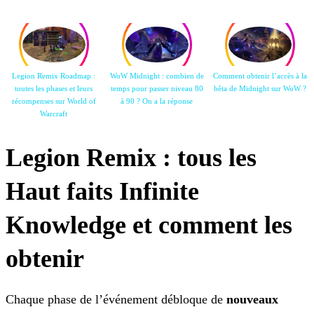
Legion Remix Roadmap :
WoW Midnight : combien de
Comment obtenir l’accès à la
toutes les phases et leurs
temps pour passer niveau 80
bêta de Midnight sur WoW ?
récompenses sur World
of
à 90 ? On a la
réponse
Warcraft
Legion Remix : tous les
Haut faits Infinite
Knowledge et comment les
obtenir
Chaque phase de l’événement débloque de
nouveaux