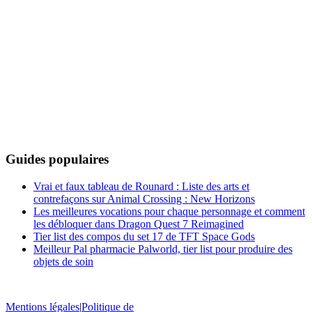
Guides populaires
Vrai et faux tableau de Rounard : Liste des arts et
contrefaçons sur Animal Crossing : New Horizons
Les meilleures vocations pour chaque personnage et comment
les débloquer dans Dragon Quest 7 Reimagined
Tier list des compos du set 17 de TFT Space Gods
Meilleur Pal pharmacie Palworld, tier list pour produire des
objets de soin
Mentions légales
|
Politique de