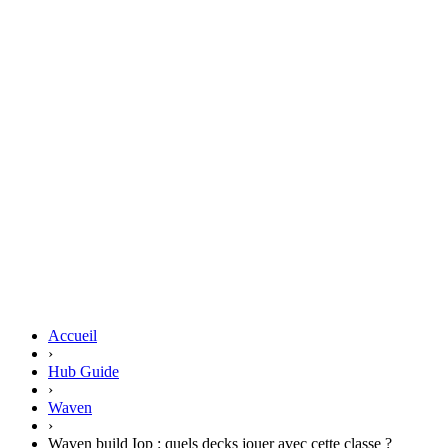
Accueil
›
Hub Guide
›
Waven
›
Waven build Iop : quels decks jouer avec cette classe ?