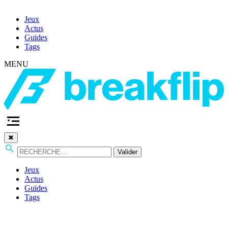
Jeux
Actus
Guides
Tags
MENU
✖
Valider
Jeux
Actus
Guides
Tags