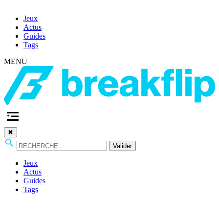
Jeux
Actus
Guides
Tags
MENU
✖
Valider
Jeux
Actus
Guides
Tags