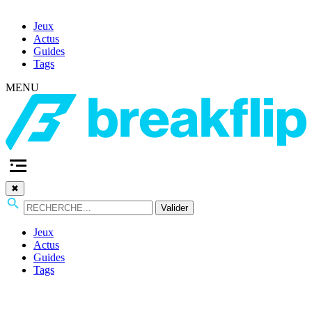
Jeux
Actus
Guides
Tags
MENU
✖
Valider
Jeux
Actus
Guides
Tags