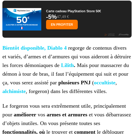
Carte cadeau PlayStation Store 50€
-5%
47,49 €
EN PROFITER
Bientôt
disponible,
Diablo 4
regorge de contenus divers
et variés, d’armes et d’armures qui vous aideront à détruire
les
forces démoniaques de
Lilith
.
Mais pour massacrer du
démon à tour de
bras, il faut l’équipement qui suit et pour
ça, vous serez assisté par
plusieurs PNJ
(
occultiste
,
alchimiste
, forgeron) dans les différentes villes.
Le forgeron vous sera extrêmement utile, principalement
pour
améliorer
vos
armes et armures
et vous débarrassez
d’objets inutiles. On vous présente toutes ses
fonctionnalités, où
le trouver et
comment
le débloquer