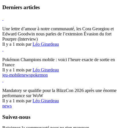
Derniers articles
Hearthstone
Une lettre d’amour à notre communauté, les Cora Georgiou et
Edward Goodwin nous parles de l’extension Évasion du fort
Pourpre (Interview)
Il y a 1 mois par
Léo Girardeau
Pokémon Champions
Pokémon Champions mobile : voici l’heure exacte de sortie en
France
Il y a 1 mois par
Léo Girardeau
jeu-mobile
news
pokemon
World of Warcraft
Mandatory se qualifie pour la BlizzCon 2026 après une énorme
performance sur WoW
Il y a 1 mois par
Léo Girardeau
news
Suivez-nous
Rejoignez la communauté pour ne rien manquer.