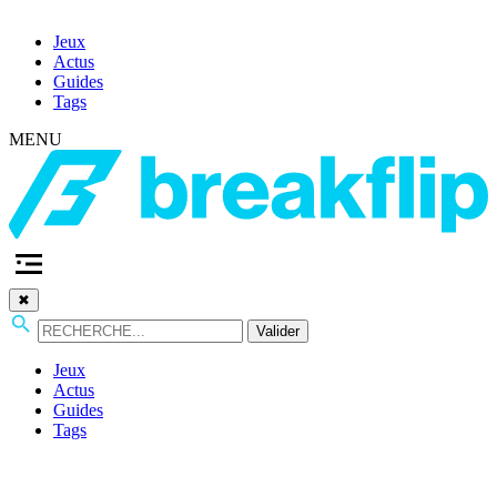
Jeux
Actus
Guides
Tags
MENU
✖
Valider
Jeux
Actus
Guides
Tags