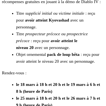
récompenses gratuites en jouant
à la démo de Diablo IV :
Titre
supplicié initial ou victime initiale
: reçu
pour
avoir atteint Kyovashad
avec un
personnage.
Titre
prospecteur précoce ou prospectrice
précoce
: reçu pour
avoir atteint le
niveau 20
avec un personnage.
Objet ornemental
pack de loup bêta
: reçu pour
avoir atteint le niveau 20 avec un personnage.
Rendez-vous :
le 18 mars à 18 h et 20 h et le 19 mars à 6 h et
8 h (heure de Paris)
le 25 mars à 18 h et 20 h et le 26 mars à 7 h et
9 h (heure de Paris)