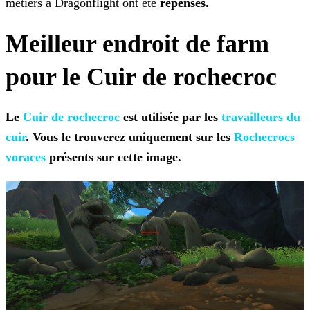
métiers à Dragonflight ont
été
repensés.
Meilleur endroit de farm
pour le Cuir de rochecroc
Le
Cuir de rochecroc
est utilisée par les
travailleurs du
cuir
. Vous le trouverez
uniquement sur les
Rochecrocs
voraces
présents sur cette
image.