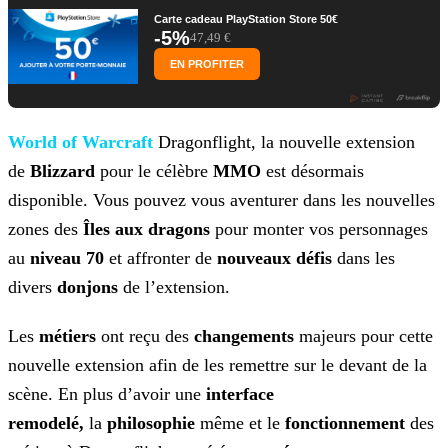
Carte cadeau PlayStation Store 50€
-5%
47,49 €
EN PROFITER
World of
Warcraft
Dragonflight, la nouvelle extension
de
Blizzard
pour le célèbre
MMO
est désormais
disponible. Vous pouvez vous
aventurer dans les nouvelles
zones des
Îles aux dragons
pour monter vos personnages
au
niveau 70
et affronter de
nouveaux
défis
dans les
divers
donjons
de l’extension.
Les
métiers
ont reçu des
changements
majeurs pour cette
nouvelle extension afin de les remettre sur le devant de la
scène. En plus d’avoir
une
interface
remodelé,
la
philosophie
même et le
fonctionnement
des