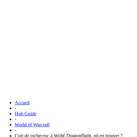
Accueil
›
Hub Guide
›
World of Warcraft
›
Cuir de rochecroc à WoW Dragonflight, où en trouver ?