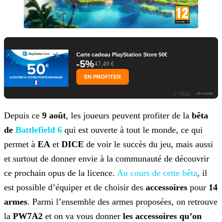
Carte cadeau PlayStation Store 50€
-5%
47,49 €
EN PROFITER
Depuis ce
9 août
, les joueurs peuvent profiter de la
bêta
de
Battlefield 6
qui est ouverte à tout le monde, ce qui
permet à
EA
et
DICE
de voir le succès du jeu, mais aussi
et surtout de donner envie à la communauté de découvrir
ce prochain opus de la licence.
Au cours de cette bêta
, il
est possible d’équiper et de choisir
des
accessoires
pour
14
armes
. Parmi l’ensemble des armes proposées, on retrouve
la
PW7A2
et on va vous donner
les accessoires qu’on