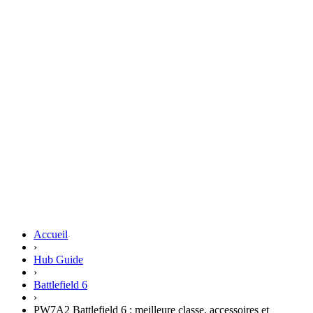
Accueil
›
Hub Guide
›
Battlefield 6
›
PW7A2 Battlefield 6 : meilleure classe, accessoires et