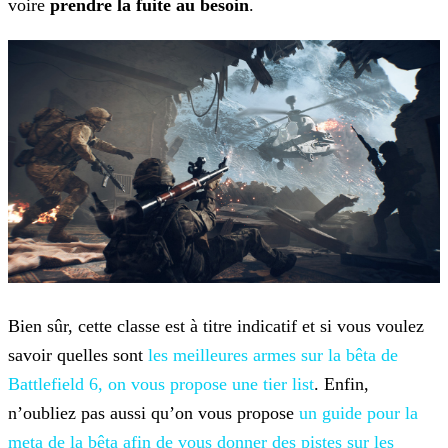
voire
prendre la fuite au besoin
.
Bien sûr, cette classe est à titre indicatif et si vous voulez
savoir quelles sont
les meilleures armes sur la bêta de
Battlefield 6, on vous propose une tier
list
. Enfin,
n’oubliez pas aussi qu’on vous propose
un guide pour
la
meta de la bêta afin de vous donner des pistes sur les