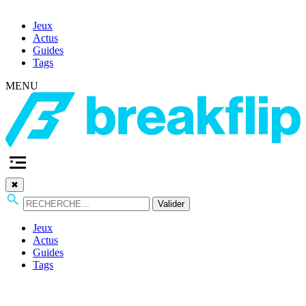
Jeux
Actus
Guides
Tags
MENU
✖
Valider
Jeux
Actus
Guides
Tags