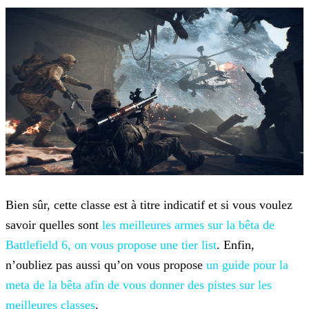
Bien sûr, cette classe est à titre indicatif et si vous voulez
savoir quelles sont
les meilleures armes sur la bêta de
Battlefield 6, on vous propose une tier
list
. Enfin,
n’oubliez pas aussi qu’on vous propose
un guide pour
la
meta de la bêta afin de vous donner des pistes sur les
meilleures classes
.