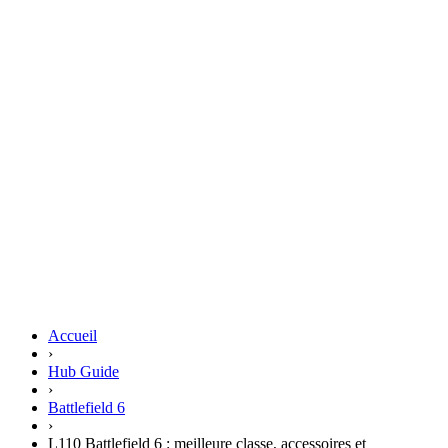
Accueil
›
Hub Guide
›
Battlefield 6
›
L110 Battlefield 6 : meilleure classe, accessoires et