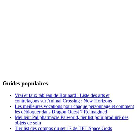
Guides populaires
Vrai et faux tableau de Rounard : Liste des arts et
contrefaçons sur Animal Crossing : New Horizons
Les meilleures vocations pour chaque personnage et comment
les débloquer dans Dragon Quest 7 Reimagined
Meilleur Pal pharmacie Palworld, tier list pour produire des
objets de soin
Tier list des compos du set 17 de TFT Space Gods