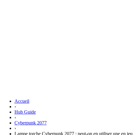
Accueil
›
Hub Guide
›
Cyberpunk 2077
›
Lampe torche Cyberpunk 2077 : peut-on en utiliser une en jeu