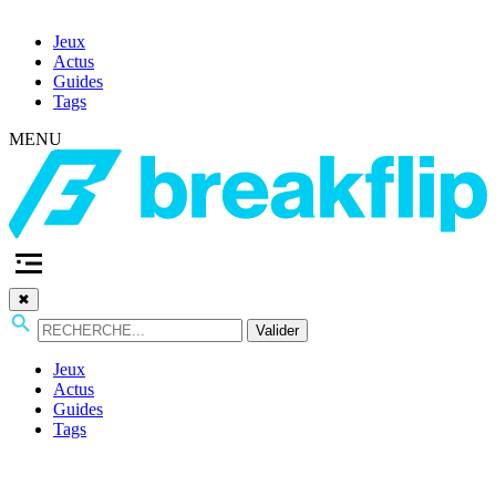
Jeux
Actus
Guides
Tags
MENU
✖
Valider
Jeux
Actus
Guides
Tags