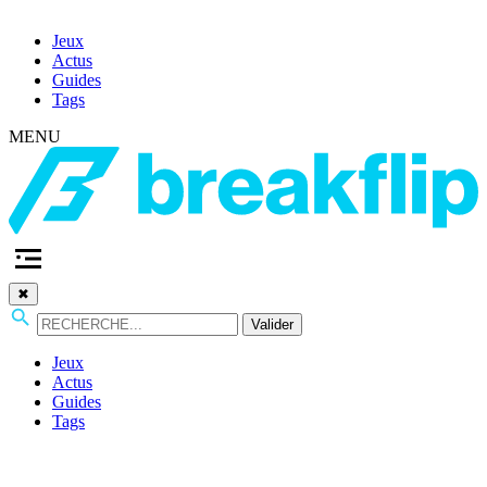
Jeux
Actus
Guides
Tags
MENU
✖
Valider
Jeux
Actus
Guides
Tags