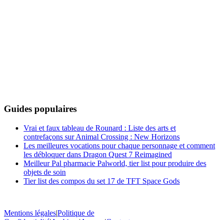
Guides populaires
Vrai et faux tableau de Rounard : Liste des arts et
contrefaçons sur Animal Crossing : New Horizons
Les meilleures vocations pour chaque personnage et comment
les débloquer dans Dragon Quest 7 Reimagined
Meilleur Pal pharmacie Palworld, tier list pour produire des
objets de soin
Tier list des compos du set 17 de TFT Space Gods
Mentions légales
|
Politique de