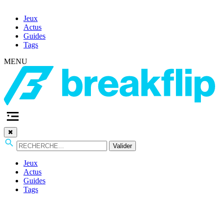
Jeux
Actus
Guides
Tags
MENU
✖
Valider
Jeux
Actus
Guides
Tags