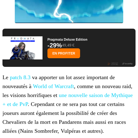
Pragmata Deluxe Edition
-29%
49,49 €
EN PROFITER
Le
patch 8.3
va
apporter un lot assez important de
nouveautés à
World of Warcraft
, comme un nouveau raid,
les visions horrifiques et
une nouvelle saison de Mythique
+ et de PvP
.
Cependant ce ne sera pas tout car certains
joueurs auront également la possibilité de créer des
Chevaliers de la mort en Pandarens mais aussi en races
alliées (Nains Sombrefer, Vulpéras et
autres).