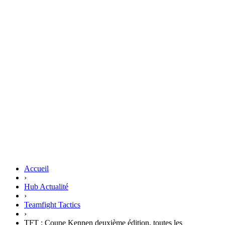
Accueil
›
Hub Actualité
›
Teamfight Tactics
›
TFT : Coupe Kennen deuxième édition, toutes les