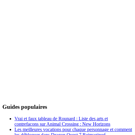
Guides populaires
Vrai et faux tableau de Rounard : Liste des arts et
contrefaçons sur Animal Crossing : New Horizons
Les meilleures vocations pour chaque personnage et comment
les débloquer dans Dragon Quest 7 Reimagined