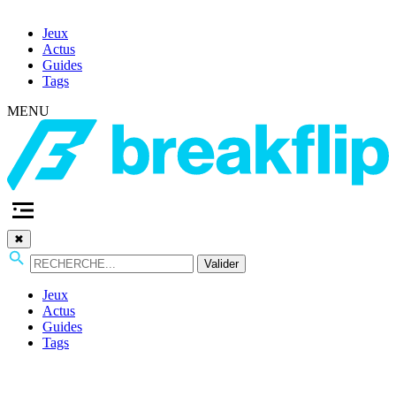
Jeux
Actus
Guides
Tags
MENU
✖
Valider
Jeux
Actus
Guides
Tags