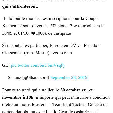
qui s’affronteront.
Hello tout le monde,
Les inscriptions pour la Coupe
Kennen #2 sont ouvertes.
?32 slots !
?Le tournoi sera le
30/09 et 01/10.
❤️1000€ de cashprize
Si tu souhaites participer,
Envoie en DM :
– Pseudo
–
Classement (min. Master) avec screen
GL!
pic.twitter.com/5uUSmVsqPj
— Shaunz (@Shaunzpro)
September 23, 2019
Pour ce tournoi qui aura lieu le
30 octobre et 1er
novembre à 18h
, n’importe qui peut s’inscrire à condition
d’être au moins Master sur Teamfight Tactics. Grâce à un
partenariat
obtenu avec Fnatic Gear, le cashprize est