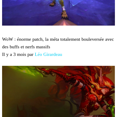
World of Warcraft
WoW : énorme patch, la méta totalement bouleversée avec
des buffs et nerfs massifs
Il y a 3 mois par
Léo Girardeau