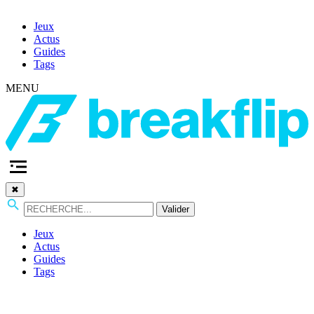
Jeux
Actus
Guides
Tags
MENU
✖
Valider
Jeux
Actus
Guides
Tags