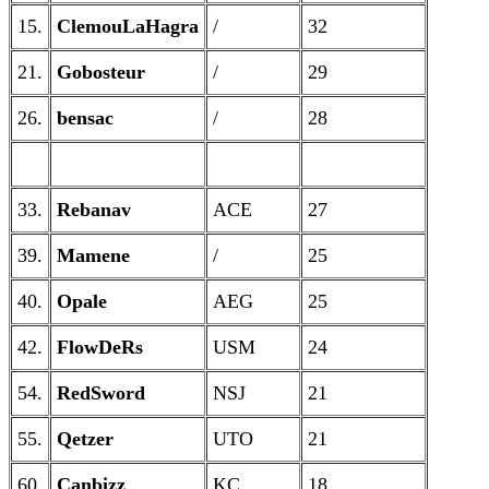
15.
ClemouLaHagra
/
32
21.
Gobosteur
/
29
26.
bensac
/
28
33.
Rebanav
ACE
27
39.
Mamene
/
25
40.
Opale
AEG
25
42.
FlowDeRs
USM
24
54.
RedSword
NSJ
21
55.
Qetzer
UTO
21
60.
Canbizz
KC
18