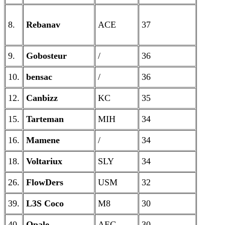
8.
Rebanav
ACE
37
9.
Gobosteur
/
36
10.
bensac
/
36
12.
Canbizz
KC
35
15.
Tarteman
MIH
34
16.
Mamene
/
34
18.
Voltariux
SLY
34
26.
FlowDers
USM
32
39.
L3S Coco
M8
30
40.
Opale
AEG
30