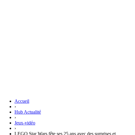
Accueil
›
Hub Actualité
›
Jeux-vidéo
›
LEGO Star Wars fête ses 25 ans avec des surprises et