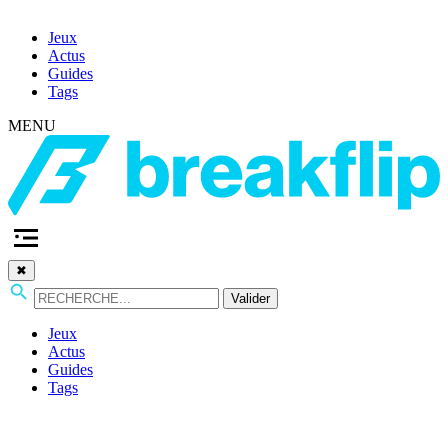
Jeux
Actus
Guides
Tags
MENU
✖
Valider
Jeux
Actus
Guides
Tags