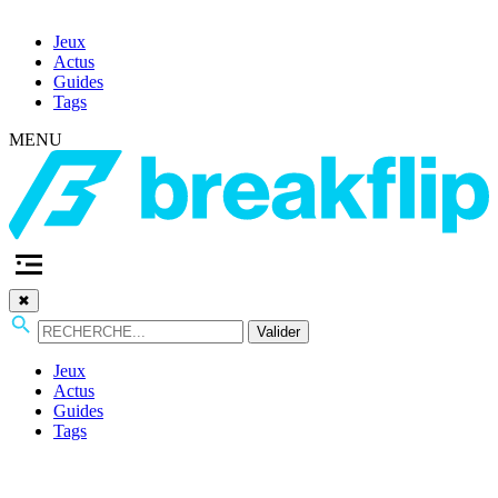
Jeux
Actus
Guides
Tags
MENU
✖
Valider
Jeux
Actus
Guides
Tags