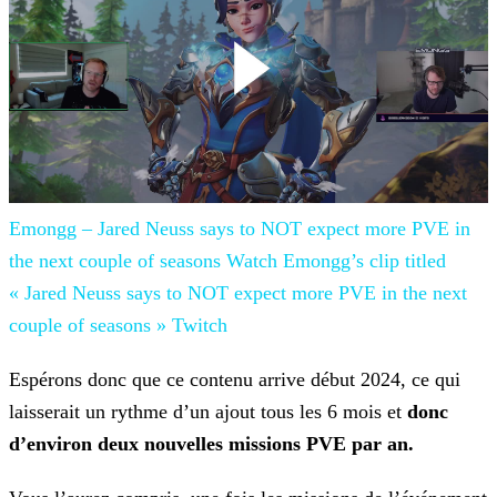
Emongg – Jared Neuss says to NOT expect more PVE in
the next couple of seasons
Watch Emongg’s clip titled
« Jared Neuss
says to NOT expect more PVE in the next
couple of seasons »
Twitch
Espérons donc que ce contenu arrive début 2024, ce qui
laisserait un rythme d’un ajout tous les 6 mois et
donc
d’environ deux nouvelles missions PVE par an.