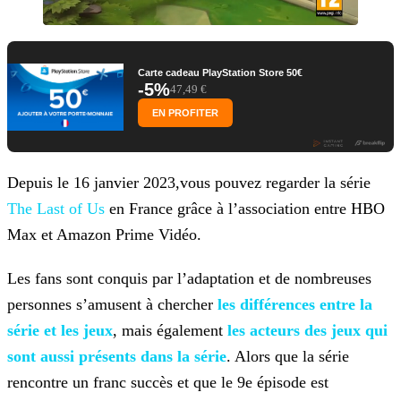
Carte cadeau PlayStation Store 50€
-5%
47,49 €
EN PROFITER
Depuis le 16 janvier 2023,vous pouvez regarder la série
The Last of Us
en France grâce à l’association entre HBO
Max et Amazon Prime Vidéo.
Les fans sont conquis par l’adaptation et de nombreuses
personnes s’amusent à chercher
les différences entre la
série et les jeux
, mais
également
les acteurs des jeux qui
sont aussi présents
dans la série
. Alors que la série
rencontre un franc succès et que le 9e épisode est