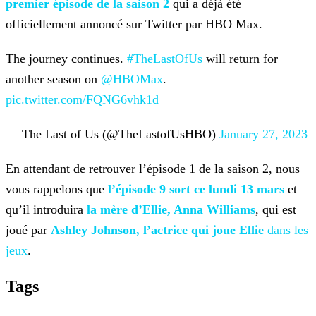
premier épisode de la saison 2
qui a déjà été
officiellement annoncé sur Twitter par HBO Max.
The journey continues.
#TheLastOfUs
will return for
another season on
@HBOMax
.
pic.twitter.com/FQNG6vhk1d
— The Last of Us (@TheLastofUsHBO)
January 27, 2023
En attendant de retrouver l’épisode 1 de la saison 2, nous
vous rappelons que
l’épisode 9 sort ce lundi 13
mars
et
qu’il introduira
la mère d’Ellie,
Anna Williams
, qui est
joué par
Ashley Johnson, l’actrice qui joue Ellie
dans les
jeux
.
Tags