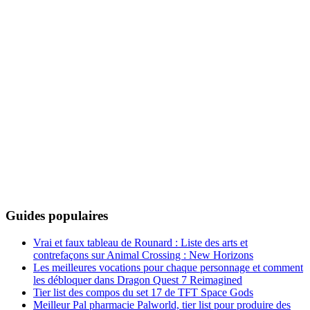
Guides populaires
Vrai et faux tableau de Rounard : Liste des arts et
contrefaçons sur Animal Crossing : New Horizons
Les meilleures vocations pour chaque personnage et comment
les débloquer dans Dragon Quest 7 Reimagined
Tier list des compos du set 17 de TFT Space Gods
Meilleur Pal pharmacie Palworld, tier list pour produire des