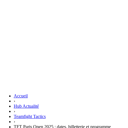
Accueil
›
Hub Actualité
›
Teamfight Tactics
›
TFT Paris Open 2025 : dates, billetterie et programme