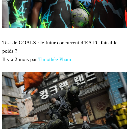
Jeux-vidéo
Test de GOALS : le futur concurrent d’EA FC fait-il le
poids ?
Il y a 2 mois par
Timothée Pham