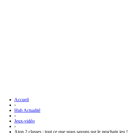
Accueil
›
Hub Actualité
›
Jeux-vidéo
›
Aion 2 classes : tout ce que nous savons sur le prochain jeu !