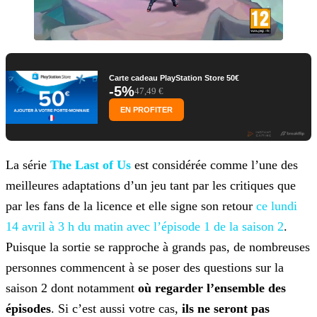
Carte cadeau PlayStation Store 50€
-5%
47,49 €
EN PROFITER
La série
The Last of Us
est considérée comme l’une des
meilleures adaptations d’un jeu tant par les critiques que
par
les fans de la licence et elle signe son retour
ce lundi
14 avril à 3 h du matin avec
l’épisode 1 de la saison 2
.
Puisque la sortie se rapproche à grands pas, de nombreuses
personnes commencent à se poser des questions sur la
saison 2 dont notamment
où regarder l’ensemble
des
épisodes
. Si c’est aussi votre cas,
ils ne seront pas