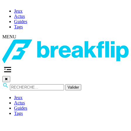
Jeux
Actus
Guides
Tags
MENU
✖
Valider
Jeux
Actus
Guides
Tags