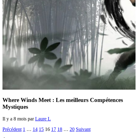
Where Winds Meet : Les meilleurs Compétences
Mystiques
Il y a 8 mois par
Laure L
Précédent
1
…
14
15
16
17
18
…
20
Suivant