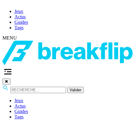
Jeux
Actus
Guides
Tags
MENU
✖
Valider
Jeux
Actus
Guides
Tags