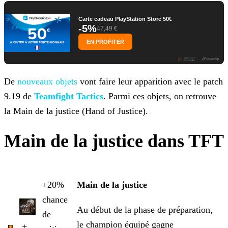
Carte cadeau PlayStation Store 50€
-5%
47,49 €
EN PROFITER
De
nouveaux objets
vont faire leur apparition
avec le patch
9.19 de
Teamfight Tactics
. Parmi ces objets, on retrouve
la Main de la justice (Hand of Justice).
Main de la justice dans TFT
+20%
Main de la justice
chance
Au début de la phase de préparation,
de
le champion équipé gagne
+