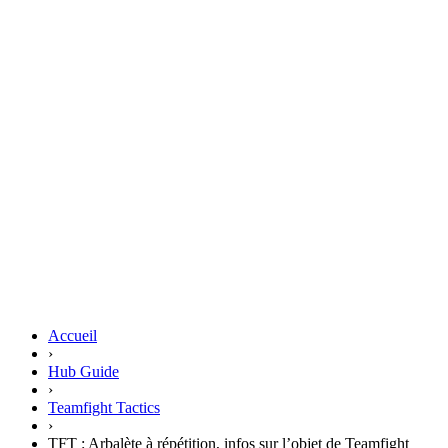
Accueil
›
Hub Guide
›
Teamfight Tactics
›
TFT : Arbalète à répétition, infos sur l’objet de Teamfight