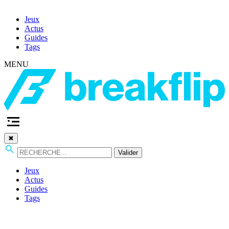
Jeux
Actus
Guides
Tags
MENU
✖
Valider
Jeux
Actus
Guides
Tags