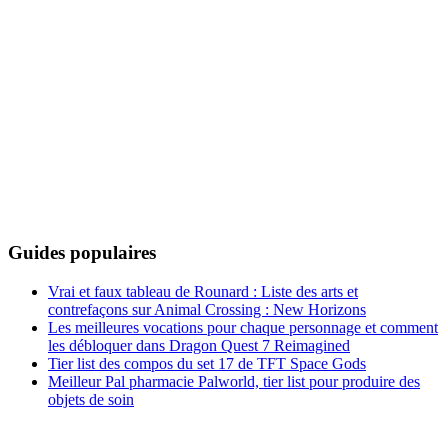
Guides populaires
Vrai et faux tableau de Rounard : Liste des arts et
contrefaçons sur Animal Crossing : New Horizons
Les meilleures vocations pour chaque personnage et comment
les débloquer dans Dragon Quest 7 Reimagined
Tier list des compos du set 17 de TFT Space Gods
Meilleur Pal pharmacie Palworld, tier list pour produire des
objets de soin