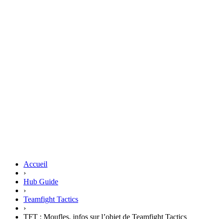
Accueil
›
Hub Guide
›
Teamfight Tactics
›
TFT : Moufles, infos sur l’objet de Teamfight Tactics