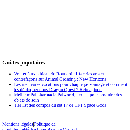
Guides populaires
Vrai et faux tableau de Rounard : Liste des arts et
contrefaçons sur Animal Crossing : New Horizons
Les meilleures vocations pour chaque personnage et comment
les débloquer dans Dragon Quest 7 Reimagined
Meilleur Pal pharmacie Palworld, tier list pour produire des
objets de soin
Tier list des compos du set 17 de TFT Space Gods
Mentions légales
|
Politique de
Confidentialité
|
Archives
|
Agence
|
Contact