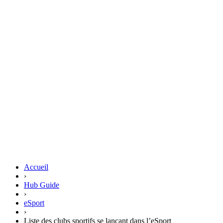
Accueil
›
Hub Guide
›
eSport
›
Liste des clubs sportifs se lançant dans l’eSport