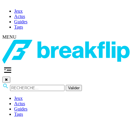
Jeux
Actus
Guides
Tags
MENU
✖
Valider
Jeux
Actus
Guides
Tags