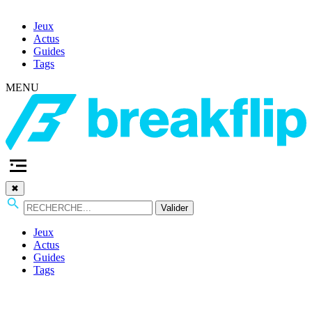
Jeux
Actus
Guides
Tags
MENU
✖
Valider
Jeux
Actus
Guides
Tags