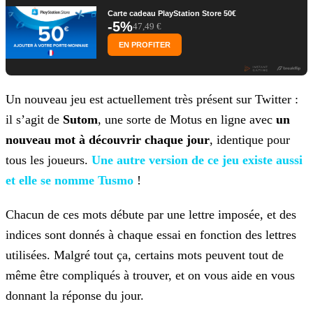
Carte cadeau PlayStation Store 50€
-5%
47,49 €
EN PROFITER
Un nouveau jeu est actuellement très présent sur Twitter :
il s’agit de
Sutom
, une sorte de Motus en ligne avec
un
nouveau mot à découvrir chaque jour
, identique
pour
tous les joueurs.
Une autre version de ce jeu existe
aussi
et elle se nomme Tusmo
!
Chacun de ces mots débute par une lettre imposée, et des
indices sont donnés à chaque essai en fonction des lettres
utilisées. Malgré tout ça, certains mots peuvent tout de
même être compliqués à
trouver, et on vous aide en vous
donnant la réponse du jour.