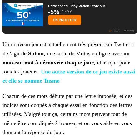
Carte cadeau PlayStation Store 50€
-5%
47,49 €
EN PROFITER
Un nouveau jeu est actuellement très présent sur Twitter :
il s’agit de
Sutom
, une sorte de Motus en ligne avec
un
nouveau mot à découvrir chaque jour
, identique
pour
tous les joueurs.
Une autre version de ce jeu existe
aussi
et elle se nomme Tusmo
!
Chacun de ces mots débute par une lettre imposée, et des
indices sont donnés à chaque essai en fonction des lettres
utilisées. Malgré tout ça, certains mots peuvent tout de
même être compliqués à
trouver, et on vous aide en vous
donnant la réponse du jour.