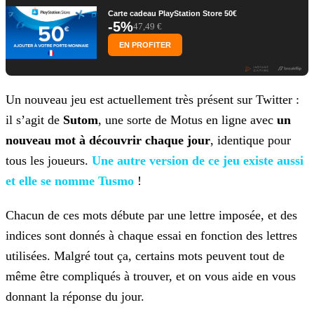
Carte cadeau PlayStation Store 50€
-5%
47,49 €
EN PROFITER
Un nouveau jeu est actuellement très présent sur Twitter :
il s’agit de
Sutom
, une sorte de Motus en ligne avec
un
nouveau mot à découvrir chaque jour
, identique
pour
tous les joueurs.
Une autre version de ce jeu existe
aussi
et elle se nomme Tusmo
!
Chacun de ces mots débute par une lettre imposée, et des
indices sont donnés à chaque essai en fonction des lettres
utilisées. Malgré tout ça, certains mots peuvent tout de
même être compliqués à
trouver, et on vous aide en vous
donnant la réponse du jour.