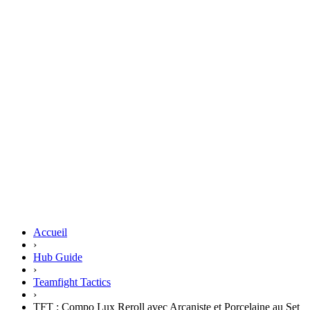
Accueil
›
Hub Guide
›
Teamfight Tactics
›
TFT : Compo Lux Reroll avec Arcaniste et Porcelaine au Set