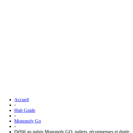
Accueil
›
Hub Guide
›
Monopoly Go
›
Défilé au palais Monopoly GO, paliers, récompenses et durée