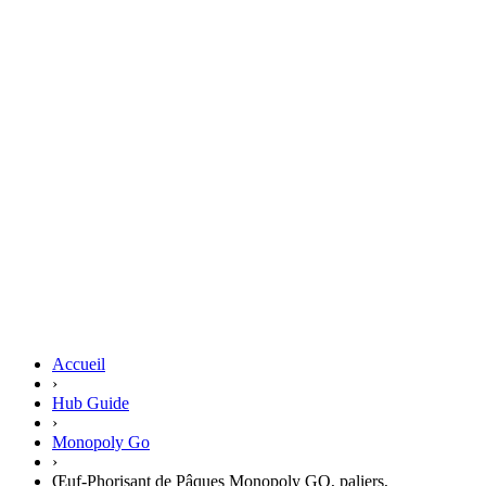
Accueil
›
Hub Guide
›
Monopoly Go
›
Œuf-Phorisant de Pâques Monopoly GO, paliers,