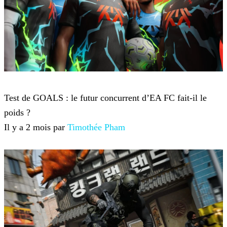
Jeux-vidéo
Test de GOALS : le futur concurrent d’EA FC fait-il le
poids ?
Il y a 2 mois par
Timothée Pham