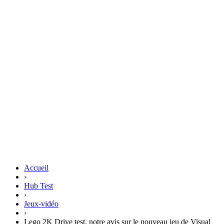
Accueil
›
Hub Test
›
Jeux-vidéo
›
Lego 2K Drive test, notre avis sur le nouveau jeu de Visual