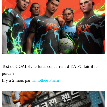
Jeux-vidéo
Test de GOALS : le futur concurrent d’EA FC fait-il le
poids ?
Il y a 2 mois par
Timothée Pham