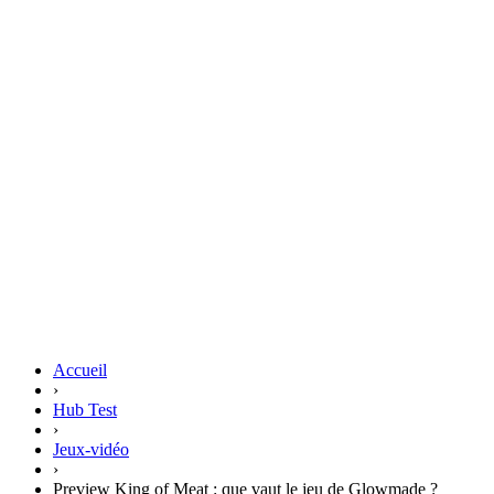
Accueil
›
Hub Test
›
Jeux-vidéo
›
Preview King of Meat : que vaut le jeu de Glowmade ?