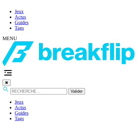
Jeux
Actus
Guides
Tags
MENU
✖
Valider
Jeux
Actus
Guides
Tags