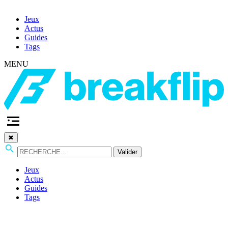
Jeux
Actus
Guides
Tags
MENU
✖
Valider
Jeux
Actus
Guides
Tags