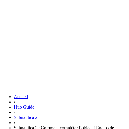
Accueil
›
Hub Guide
›
Subnautica 2
›
Subnautica 2 : Comment compléter l’objectif Enclos de