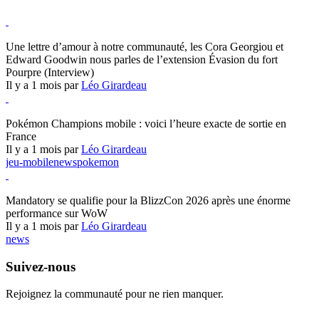
Hearthstone
Une lettre d’amour à notre communauté, les Cora Georgiou et
Edward Goodwin nous parles de l’extension Évasion du fort
Pourpre (Interview)
Il y a 1 mois par
Léo Girardeau
Pokémon Champions
Pokémon Champions mobile : voici l’heure exacte de sortie en
France
Il y a 1 mois par
Léo Girardeau
jeu-mobile
news
pokemon
World of Warcraft
Mandatory se qualifie pour la BlizzCon 2026 après une énorme
performance sur WoW
Il y a 1 mois par
Léo Girardeau
news
Suivez-nous
Rejoignez la communauté pour ne rien manquer.