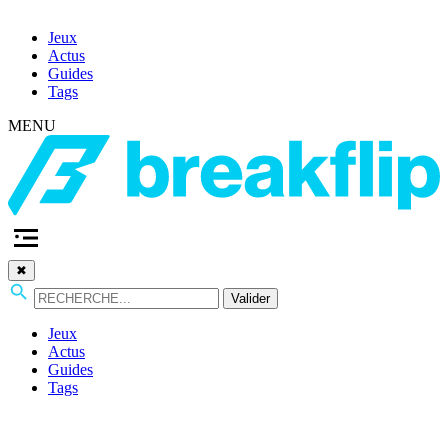
Jeux
Actus
Guides
Tags
MENU
✖
Valider
Jeux
Actus
Guides
Tags