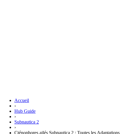
Accueil
›
Hub Guide
›
Subnautica 2
›
Cténophores ailés Subnautica 2 : Toutes les Adaptations