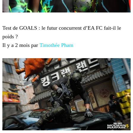
Jeux-vidéo
Test de GOALS : le futur concurrent d’EA FC fait-il le
poids ?
Il y a 2 mois par
Timothée Pham